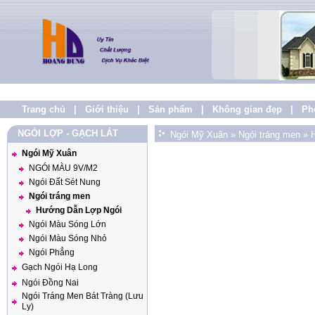
Trang chủ
|
Giới thiệu
|
Sản phẩm
|
Không gian đẹp
|
Ph
NGÓI LỢP - GẠCH LÁT
Ngói Mỹ Xuân
»
Ngói tráng men
»
Ngói Mỹ Xuân
NGÓI MÀU 9V/M2
Ngói Đất Sét Nung
Ngói tráng men
Hướng Dẫn Lợp Ngói
Ngói Màu Sóng Lớn
Ngói Màu Sóng Nhỏ
Ngói Phẳng
Gạch Ngói Hạ Long
Ngói Đồng Nai
Ngói Tráng Men Bát Tràng (Lưu
Ly)