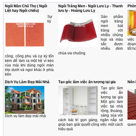
Ngói Màn Chũ Thọ ( Ngói
Ngói Tráng Men - Ngói Lưu Ly - Thanh
Phòn
Liệt hay Ngói chiếu)
lưu ly - Hoàng Lưu Ly
Sự
Sản phẩm
kỳ
ngói tráng
men bát
tràng với
nhiều chủng
loại và màu
việc
sắc được
đoạn
nhiều đình
tốt h
chùa ưa chuộng.
công, công phu và cự kỳ tốn
kém để làm ra một hệ vì kèo
của mái khi dùng ngói màn
lớp dưới và ngoi khác ở phía
trên
Dịch Vụ Làm Đẹp Mái Nhà
Tạo góc làm việc ấn tượng tại gia
Nên 
Tạo góc làm
việc ấn
tượng tại gia
Một góc làm
việc tại nhà
rộng, thoáng,
sáng sủa với
Dịch vụ làm đẹp mái nhà
cách bài trí gọn gàng, ngăn nắp sẽ
giúp bạn giải quyết công việc một cách
quen
hiệu quả