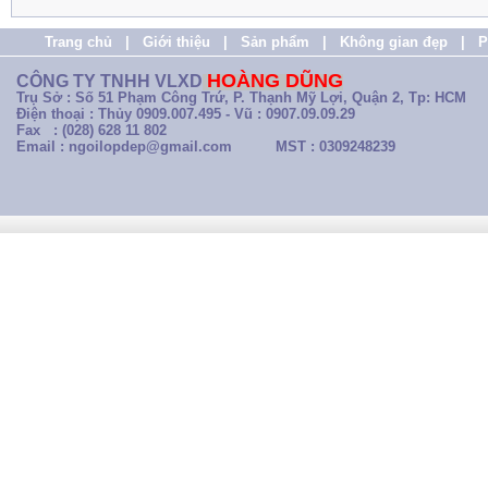
Trang chủ
|
Giới thiệu
|
Sản phẩm
|
Không gian đẹp
|
P
HOÀNG DŨNG
CÔNG TY TNHH VLXD
Trụ Sở : Số 51 Phạm Công Trứ, P. Thạnh Mỹ Lợi, Quận 2, Tp: HCM
Điện thoại : Thủy 0909.007.495 - Vũ : 0907.09.09.29
Fax : (028) 628 11 802
Email : ngoilopdep@gmail.com
MST : 0309248239