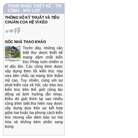
THAM KHẢO THIẾT KẾ - THI
CÔNG - MÁI LỢP
THÔNG SỐ KỸ THUẬT VÀ TIÊU
CHUẨN CỦA HỆ VÌ KÈO
GÓC NHÀ THAO KHẢO
Trước đây, những căn
biệt thự được thiết kế
mang đậm chất kiến
trúc Pháp luôn chiếm vị
trí độc tôn. Các công trình được
xây dựng theo lối kiến trúc này
vừa bền chắc lại mang tính thẩm
mỹ cao. Tuy nhiên, cùng với sự
phát triển của xã hội, các trào lưu
kiến trúc trên thế giới cũng tác
động và ảnh hưởng lẫn nhau.
Điều đó giải thích tại sao nhiều
công trình biệt thự hiện nay được
xây dựng dựa trên sự kết hợp
giữa hai hoặc ba phong cách kiến
trúc nhưng vẫn đảm bảo sự hài
hòa và không kém phần sang
trọng