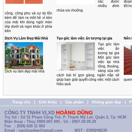
sắc được
đoạn
nhiều đình
tốt h
chùa ưa chuộng.
công, công phu và cự kỳ tốn
kém để làm ra một hệ vì kèo
của mái khi dùng ngói màn
lớp dưới và ngoi khác ở phía
trên
Dịch Vụ Làm Đẹp Mái Nhà
Tạo góc làm việc ấn tượng tại gia
Nên 
Tạo góc làm
việc ấn
tượng tại gia
Một góc làm
việc tại nhà
rộng, thoáng,
sáng sủa với
Dịch vụ làm đẹp mái nhà
cách bài trí gọn gàng, ngăn nắp sẽ
giúp bạn giải quyết công việc một cách
quen
hiệu quả
Trang chủ
|
Giới thiệu
|
Sản phẩm
|
Không gian đẹp
|
P
HOÀNG DŨNG
CÔNG TY TNHH VLXD
Trụ Sở : Số 51 Phạm Công Trứ, P. Thạnh Mỹ Lợi, Quận 2, Tp: HCM
Điện thoại : Thủy 0909.007.495 - Vũ : 0907.09.09.29
Fax : (028) 628 11 802
Email : ngoilopdep@gmail.com
MST : 0309248239