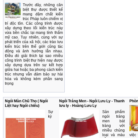
Trước đây, những căn
biệt thự được thiết kế
mang đậm chất kiến
trúc Pháp luôn chiếm vị
trí độc tôn. Các công trình được
xây dựng theo lối kiến trúc này
vừa bền chắc lại mang tính thẩm
mỹ cao. Tuy nhiên, cùng với sự
phát triển của xã hội, các trào lưu
kiến trúc trên thế giới cũng tác
động và ảnh hưởng lẫn nhau.
Điều đó giải thích tại sao nhiều
công trình biệt thự hiện nay được
xây dựng dựa trên sự kết hợp
giữa hai hoặc ba phong cách kiến
trúc nhưng vẫn đảm bảo sự hài
hòa và không kém phần sang
trọng
Ngói Màn Chũ Thọ ( Ngói
Ngói Tráng Men - Ngói Lưu Ly - Thanh
Phòn
Liệt hay Ngói chiếu)
lưu ly - Hoàng Lưu Ly
Sự
Sản phẩm
kỳ
ngói tráng
men bát
tràng với
nhiều chủng
loại và màu
việc