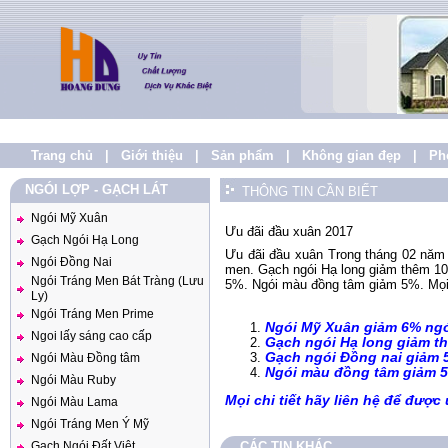
Trang chủ
|
Giới thiệu
|
Sản phẩm
|
Không gian đẹp
|
Ph
NGÓI LỢP - GẠCH LÁT
THÔNG TIN CẦN BIẾT
Ngói Mỹ Xuân
Ưu đãi đầu xuân 2017
Gạch Ngói Hạ Long
Ưu đãi đầu xuân Trong tháng 02 năm
Ngói Đồng Nai
men. Gạch ngói Hạ long giảm thêm 10
Ngói Tráng Men Bát Tràng (Lưu
5%. Ngói màu đồng tâm giảm 5%. Mọi c
Ly)
Ngói Tráng Men Prime
Ngói Mỹ Xuân giảm 6% ngói
Ngoi lấy sáng cao cấp
Gạch ngói Hạ long giảm th
Gạch ngói Đồng nai giảm 
Ngói Màu Đồng tâm
Ngói màu đồng tâm giảm 
Ngói Màu Ruby
Mọi chi tiết hãy liên hệ để được
Ngói Màu Lama
Ngói Tráng Men Ý Mỹ
Gạch Ngói Đất Việt
CÁC TIN KHÁC