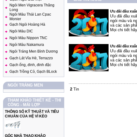
Ngói Men Vigracera Thăng
Long
Ưu đãi đầu xuâ
Ngói Màu Thái Lan Cpac
Ưu đãi đầu xu
Monier
ngói màu và ng
Gạch Ngói Hoàng Hà
và các sản ph
Mọi chi tiết h
Ngói Màu DIC
Ngói Màu Nippon TNC
Ngói Màu Nakamura
Ưu đãi đầu xuâ
Ưu đãi đầu xu
Ngói Tráng Men Bình Dương
ngói màu và ng
Gạch Lát Vỉa Hè, Terrazzo
và các sản ph
Mọi chi tiết h
Gạch ống, đinh, đinh đặc
Gạch Trồng Cỏ, Gạch BLock
NGÓI TRÁNG MEN
2
Tin
THAM KHẢO THIẾT KẾ - THI
CÔNG - MÁI LỢP
THÔNG SỐ KỸ THUẬT VÀ TIÊU
CHUẨN CỦA HỆ VÌ KÈO
GÓC NHÀ THAO KHẢO