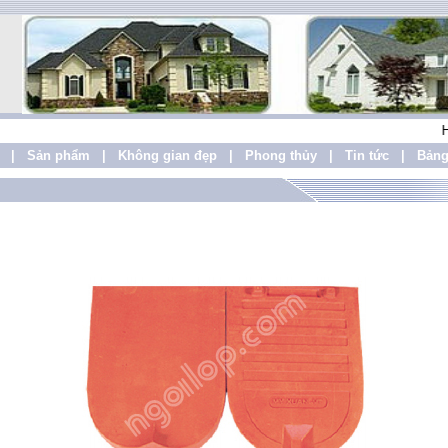
HOAN
|
Sản phẩm
|
Không gian đẹp
|
Phong thủy
|
Tin tức
|
Bảng