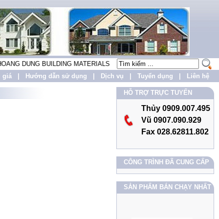
G DUNG BUILDING MATERIALS CO.,LTD LẤY PHƯƠNG CHÂM "UY TIN -
 giá
|
Hướng dẫn sử dụng
|
Dịch vụ
|
Tuyển dụng
|
Liên hệ
HỖ TRỢ TRỰC TUYẾN
Thủy 0909.007.495
Vũ 0907.090.929
Fax 028.62811.802
CÔNG TRÌNH ĐÃ CUNG CẤP
SẢN PHẨM BÁN CHẠY NHẤT