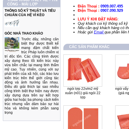
CÔNG - MÁI LỢP
Điện Thoại :
0909.007.495
Điện Thoại :
0907.090.929
THÔNG SỐ KỸ THUẬT VÀ TIÊU
CHUẨN CỦA HỆ VÌ KÈO
LƯU Ý KHI ĐẶT HÀNG
:
Quý khách coi kỹ thông số kỹ 
Nếu cần quý khách hàng có thể
Hoặc gừi
Email
qua phần liên 
GÓC NHÀ THAO KHẢO
Trước đây, những căn
biệt thự được thiết kế
CÁC SẢN PHẨM KHÁC
mang đậm chất kiến
trúc Pháp luôn chiếm vị
trí độc tôn. Các công trình được
xây dựng theo lối kiến trúc này
vừa bền chắc lại mang tính thẩm
mỹ cao. Tuy nhiên, cùng với sự
phát triển của xã hội, các trào lưu
kiến trúc trên thế giới cũng tác
động và ảnh hưởng lẫn nhau.
Điều đó giải thích tại sao nhiều
ngói lợp 22v/m2 mỹ
ngói vẩy
công trình biệt thự hiện nay được
xuân (n01) giá ngói 22
(giá n
xây dựng dựa trên sự kết hợp
lợp
giữa hai hoặc ba phong cách kiến
trúc nhưng vẫn đảm bảo sự hài
hòa và không kém phần sang
trọng