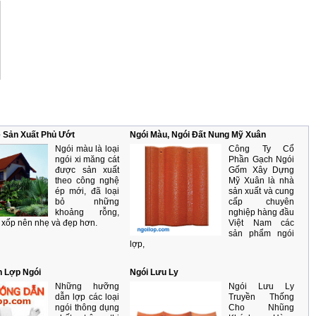
 Sản Xuất Phủ Ướt
Ngói Màu, Ngói Đất Nung Mỹ Xuân
Ngói màu là loại
Công Ty Cổ
ngói xi măng cát
Phần Gạch Ngói
được sản xuất
Gốm Xây Dựng
theo công nghệ
Mỹ Xuân là nhà
ép mới, đã loại
sản xuất và cung
bỏ những
cấp chuyên
khoảng rỗng,
nghiệp hàng đầu
 xốp nên nhẹ và đẹp hơn.
Việt Nam các
sản phẩm ngói
lợp,
 Lợp Ngói
Ngói Lưu Ly
Những hưỡng
Ngói Lưu Ly
dẫn lợp các loại
Truyền Thống
ngói thông dụng
Cho Nhũng