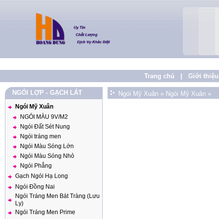
Trang chủ
|
Giới thiệu
NGÓI LỢP - GẠCH LÁT
Ngói Mỹ Xuân
»
Ngói Mỹ Xuân
»
Ngói Mỹ Xuân
NGÓI MÀU 9V/M2
Ngói Đất Sét Nung
Ngói tráng men
Ngói Màu Sóng Lớn
Ngói Màu Sóng Nhỏ
Ngói Phẳng
Gạch Ngói Hạ Long
Ngói Đồng Nai
Ngói Tráng Men Bát Tràng (Lưu
Ly)
Ngói Tráng Men Prime