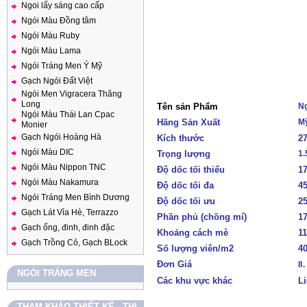
Ngoi lấy sáng cao cấp
Ngói Màu Đồng tâm
Ngói Màu Ruby
Ngói Màu Lama
Ngói Tráng Men Ý Mỹ
Gạch Ngói Đất Việt
Ngói Men Vigracera Thăng
Long
Tên sản Phẩm
Ng
Ngói Màu Thái Lan Cpac
Hãng Sản Xuất
M
Monier
Gạch Ngói Hoàng Hà
Kích thước
2
Ngói Màu DIC
Trọng lượng
1.
Ngói Màu Nippon TNC
Độ dốc tối thiểu
1
Ngói Màu Nakamura
Độ dốc tối đa
4
Ngói Tráng Men Bình Dương
Độ dốc tối ưu
2
Gạch Lát Vỉa Hè, Terrazzo
Phần phủ (chồng mí)
1
Gạch ống, đinh, đinh đặc
Khoảng cách mè
1
Gạch Trồng Cỏ, Gạch BLock
Số lượng viên/m2
4
Đơn Giá
8.
NGÓI TRÁNG MEN
Các khu vực khác
Li
THAM KHẢO THIẾT KẾ - THI