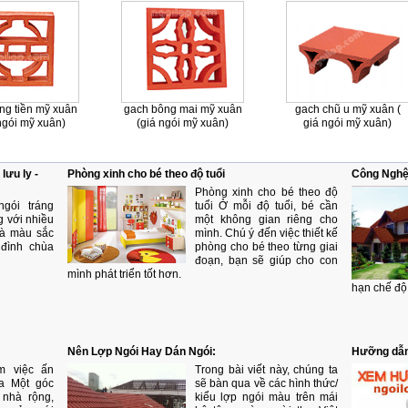
ng tiền mỹ xuân
gach bông mai mỹ xuân
gach chũ u mỹ xuân (
 ngói mỹ xuân)
(giá ngói mỹ xuân)
giá ngói mỹ xuân)
lưu ly -
Phòng xinh cho bé theo độ tuổi
Công Nghệ
Phòng xinh cho bé theo độ
gói tráng
tuổi Ở mỗi độ tuổi, bé cần
g với nhiều
một không gian riêng cho
và màu sắc
mình. Chú ý đến việc thiết kế
 đình chùa
phòng cho bé theo từng giai
đoạn, bạn sẽ giúp cho con
mình phát triển tốt hơn.
hạn chế độ
Nên Lợp Ngói Hay Dán Ngói:
Hưỡng dẫn
m việc ấn
Trong bài viết này, chúng ta
ia Một góc
sẽ bàn qua về các hình thức/
 nhà rộng,
kiểu lợp ngói màu trên mái