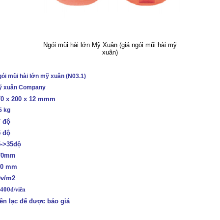
Ngói mũi hài lớn Mỹ Xuân (giá ngói mũi hài mỹ
xuân)
ói mũi hài lớn mỹ xuân (N03.1)
ỹ xuân Company
70 x 200 x 12 mmm
5 kg
7 độ
5 độ
5->35độ
70mm
10 mm
0v/m2
 400
đ/viên
ên lạc để được báo giá