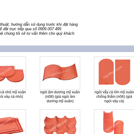
thuật, hướng dẫn sử dụng trước khi đặt hàng
 đăt trực tiếp qua số 0909.007.495
hệ chúng tôi sẽ tư vấn thêm cho quý khách.
 cá nhỏ mỹ xuân
ngói âm dương mỹ xuân
ngói vẩy cá lớn mỹ xuân
gói vảy cá nhỏ)
(n08) (giá ngói âm
chống thấm (n06) (giá
dương mỹ xuân)
ngói vảy cá)