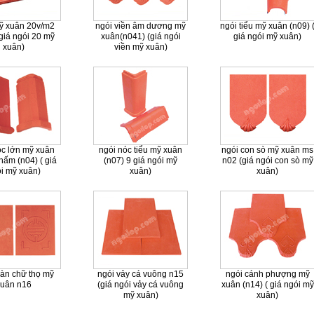
ỹ xuân 20v/m2
ngói viền âm dương mỹ
ngói tiểu mỹ xuân (n09) 
(giá ngói 20 mỹ
xuân(n041) (giá ngói
giá ngói mỹ xuân)
xuân)
viền mỹ xuân)
óc lớn mỹ xuân
ngói nóc tiểu mỹ xuân
ngói con sò mỹ xuân ms
hấm (n04) ( giá
(n07) 9 giá ngói mỹ
n02 (giá ngói con sò mỹ
i mỹ xuân)
xuân)
xuân)
àn chữ thọ mỹ
ngói vảy cá vuông n15
ngói cánh phượng mỹ
xuân n16
(giá ngói vảy cá vuông
xuân (n14) ( giá ngói mỹ
mỹ xuân)
xuân)