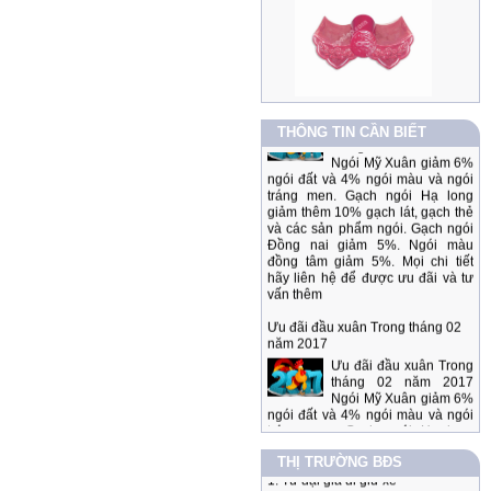
Ưu đãi đầu xuân 2017
Ưu đãi đầu xuân Trong
tháng 02 năm 2017
THÔNG TIN CẦN BIẾT
Ngói Mỹ Xuân giảm 6%
ngói đất và 4% ngói màu và ngói
tráng men. Gạch ngói Hạ long
giảm thêm 10% gạch lát, gạch thẻ
và các sản phẩm ngói. Gạch ngói
Đồng nai giảm 5%. Ngói màu
đồng tâm giảm 5%. Mọi chi tiết
hãy liên hệ để được ưu đãi và tư
vấn thêm
Ưu đãi đầu xuân Trong tháng 02
năm 2017
Ưu đãi đầu xuân Trong
tháng 02 năm 2017
Ngói Mỹ Xuân giảm 6%
ngói đất và 4% ngói màu và ngói
tráng men. Gạch ngói Hạ long
giảm thêm 10% gạch lát, gạch thẻ
và các sản phẩm ngói. Gạch ngói
Đồng nai giảm 5%. Ngói màu
THỊ TRƯỜNG BĐS
1. Từ đại gia đi giữ xe
đồng tâm giảm 5%. Mọi chi tiết
hãy liên hệ để được ưu đãi và tư
2. Vingroup giành hai giải thưởng