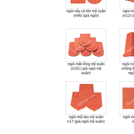
ngói vẩy cá lớn mỹ xuân
ngói m
(n06) (giá ngói)
(n12) 
ngói mắt rồng mỹ xuân
ngói n
(n10) ( giá ngói mỹ
chống t
xuân)
ngó
ngói mũi tàu mỹ xuân
ngói m
n17 (giá ngói mỹ xuân)