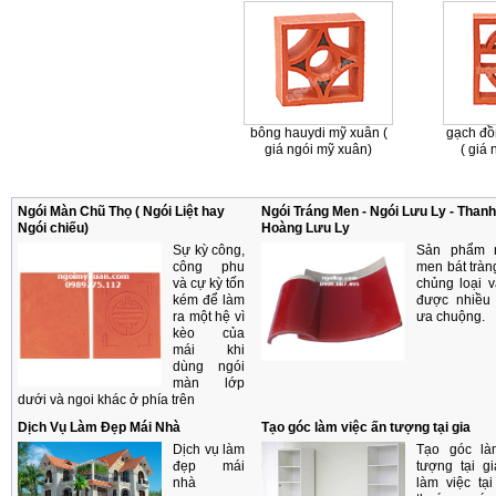
bông hauydi mỹ xuân (
gạch đồ
giá ngói mỹ xuân)
( giá
Ngói Màn Chũ Thọ ( Ngói Liệt hay
Ngói Tráng Men - Ngói Lưu Ly - Thanh 
Ngói chiếu)
Hoàng Lưu Ly
Sự kỳ công,
Sản phẩm n
công phu
men bát tràn
và cự kỳ tốn
chủng loại 
kém để làm
được nhiều
ra một hệ vì
ưa chuộng.
kèo của
mái khi
dùng ngói
màn lớp
dưới và ngoi khác ở phía trên
Dịch Vụ Làm Đẹp Mái Nhà
Tạo góc làm việc ấn tượng tại gia
Dịch vụ làm
Tạo góc là
đẹp mái
tượng tại g
nhà
làm việc tại