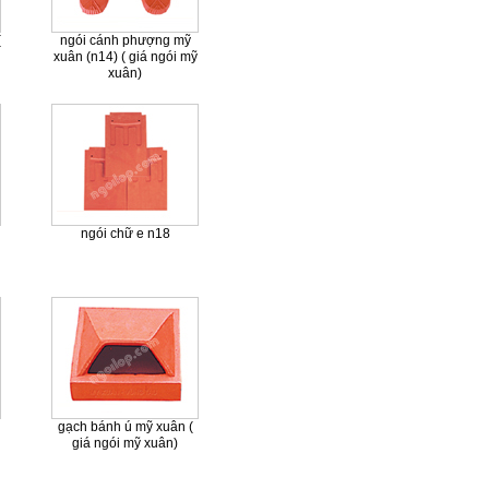
(
ngói cánh phượng mỹ
xuân (n14) ( giá ngói mỹ
xuân)
ngói chữ e n18
gạch bánh ú mỹ xuân (
giá ngói mỹ xuân)