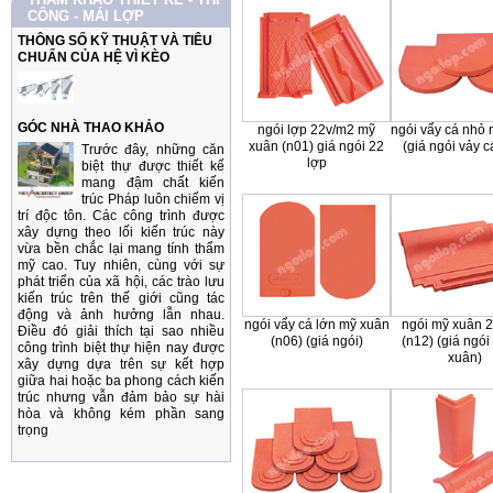
CÔNG - MÁI LỢP
THÔNG SỐ KỸ THUẬT VÀ TIÊU
CHUẨN CỦA HỆ VÌ KÈO
GÓC NHÀ THAO KHẢO
ngói lợp 22v/m2 mỹ
ngói vẩy cá nhỏ
xuân (n01) giá ngói 22
(giá ngói vảy c
Trước đây, những căn
lợp
biệt thự được thiết kế
mang đậm chất kiến
trúc Pháp luôn chiếm vị
trí độc tôn. Các công trình được
xây dựng theo lối kiến trúc này
vừa bền chắc lại mang tính thẩm
mỹ cao. Tuy nhiên, cùng với sự
phát triển của xã hội, các trào lưu
kiến trúc trên thế giới cũng tác
động và ảnh hưởng lẫn nhau.
ngói vẩy cá lớn mỹ xuân
ngói mỹ xuân 
Điều đó giải thích tại sao nhiều
(n06) (giá ngói)
(n12) (giá ngói
công trình biệt thự hiện nay được
xuân)
xây dựng dựa trên sự kết hợp
giữa hai hoặc ba phong cách kiến
trúc nhưng vẫn đảm bảo sự hài
hòa và không kém phần sang
trọng