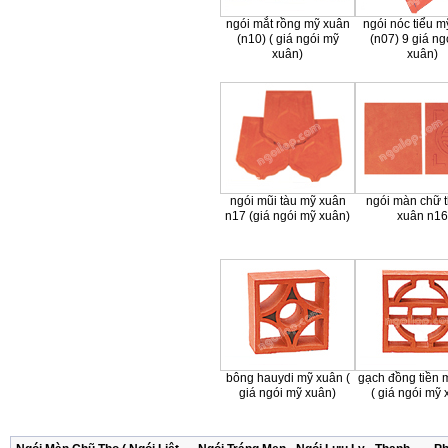
ngói mắt rồng mỹ xuân
ngói nóc tiểu m
(n10) ( giá ngói mỹ
(n07) 9 giá ng
xuân)
xuân)
ngói mũi tàu mỹ xuân
ngói màn chữ 
n17 (giá ngói mỹ xuân)
xuân n16
bông hauydi mỹ xuân (
gạch đồng tiền 
giá ngói mỹ xuân)
( giá ngói mỹ 