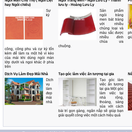
Ngói Màn Chũ Thọ ( Ngói Liệt
Ngói Tráng Men - Ngói Lưu Ly - Thanh
Ph
hay Ngói chiếu)
lưu ly - Hoàng Lưu Ly
Sự
Sản phẩm
kỳ
ngói tráng
men bát tràng
với nhiều
chủng loại và
màu sắc được
ph
nhiều đình
gi
chùa ưa
chuộng.
công, công phu và cự kỳ tốn
kém để làm ra một hệ vì kèo
của mái khi dùng ngói màn
lớp dưới và ngoi khác ở phía
trên
Dịch Vụ Làm Đẹp Mái Nhà
Tạo góc làm việc ấn tượng tại gia
Nê
Dịch
Tạo góc làm
vụ
việc ấn tượng
làm
tại gia Một góc
đẹp
làm việc tại
mái
nhà rộng,
nhà
thoáng, sáng
sủa với cách
bài trí gọn gàng, ngăn nắp sẽ giúp bạn
giải quyết công việc một cách hiệu quả