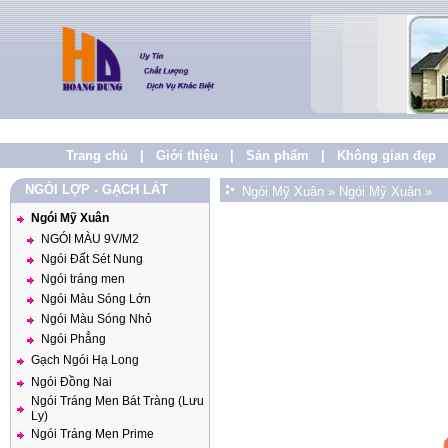
Trang chủ
|
Giới thiệu
|
Sản phẩm
|
Không gian đẹp
NGÓI LỢP - GẠCH LÁT
Ngói Mỹ Xuân
»
Ngói Mỹ Xuân
»
Ngói Mỹ Xuân
NGÓI MÀU 9V/M2
Ngói Đất Sét Nung
Ngói tráng men
Ngói Màu Sóng Lớn
Ngói Màu Sóng Nhỏ
Ngói Phẳng
Gạch Ngói Hạ Long
Ngói Đồng Nai
Ngói Tráng Men Bát Tràng (Lưu
Ly)
Ngói Tráng Men Prime