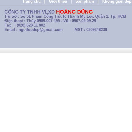
Trang chủ
|
Giới thiệu
|
Sản phẩm
|
Không gian đẹp
HOÀNG DŨNG
CÔNG TY TNHH VLXD
Trụ Sở : Số 51 Phạm Công Trứ, P. Thạnh Mỹ Lợi, Quận 2, Tp: HCM
Điện thoại : Thủy 0909.007.495 - Vũ : 0907.09.09.29
Fax : (028) 628 11 802
Email : ngoilopdep@gmail.com
MST : 0309248239