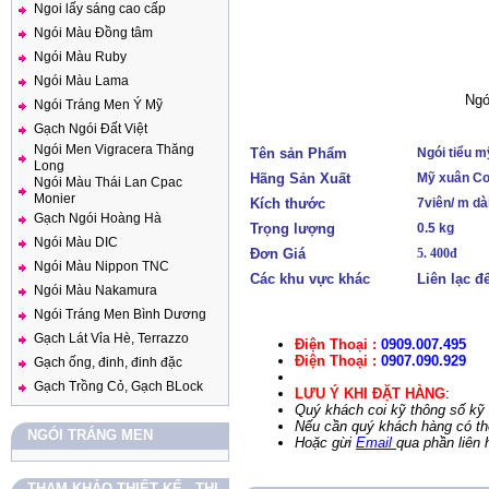
Ngoi lấy sáng cao cấp
Ngói Màu Đồng tâm
Ngói Màu Ruby
Ngói Màu Lama
Ngó
Ngói Tráng Men Ý Mỹ
Gạch Ngói Đất Việt
Ngói Men Vigracera Thăng
Tên sản Phẩm
Ngói tiểu m
Long
Hãng Sản Xuất
Mỹ xuân C
Ngói Màu Thái Lan Cpac
Monier
Kích thước
7viên/ m dà
Gạch Ngói Hoàng Hà
Trọng lượng
0.5 kg
Ngói Màu DIC
Đơn Giá
5. 400đ
Ngói Màu Nippon TNC
Các khu vực khác
Liên lạc đ
Ngói Màu Nakamura
Ngói Tráng Men Bình Dương
Gạch Lát Vỉa Hè, Terrazzo
Điện Thoại :
0909.007.495
Điện Thoại :
0907.090.929
Gạch ống, đinh, đinh đặc
Gạch Trồng Cỏ, Gạch BLock
LƯU Ý KHI ĐẶT HÀNG
:
Quý khách coi kỹ thông số kỹ 
Nếu cần quý khách hàng có thể
NGÓI TRÁNG MEN
Hoặc gừi
Email
qua phần liên 
THAM KHẢO THIẾT KẾ - THI