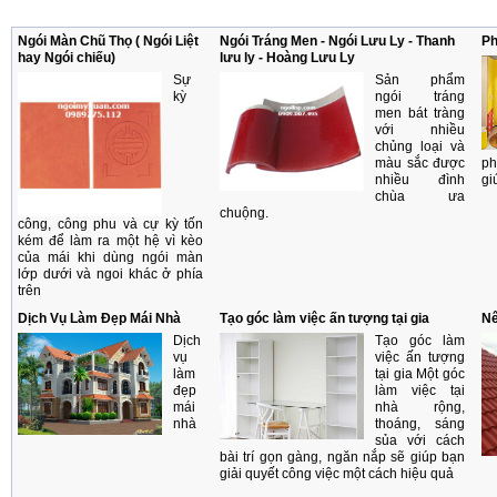
Ngói Màn Chũ Thọ ( Ngói Liệt
Ngói Tráng Men - Ngói Lưu Ly - Thanh
Ph
hay Ngói chiếu)
lưu ly - Hoàng Lưu Ly
Sự
Sản phẩm
kỳ
ngói tráng
men bát tràng
với nhiều
chủng loại và
màu sắc được
ph
nhiều đình
gi
chùa ưa
chuộng.
công, công phu và cự kỳ tốn
kém để làm ra một hệ vì kèo
của mái khi dùng ngói màn
lớp dưới và ngoi khác ở phía
trên
Dịch Vụ Làm Đẹp Mái Nhà
Tạo góc làm việc ấn tượng tại gia
Nê
Dịch
Tạo góc làm
vụ
việc ấn tượng
làm
tại gia Một góc
đẹp
làm việc tại
mái
nhà rộng,
nhà
thoáng, sáng
sủa với cách
bài trí gọn gàng, ngăn nắp sẽ giúp bạn
giải quyết công việc một cách hiệu quả