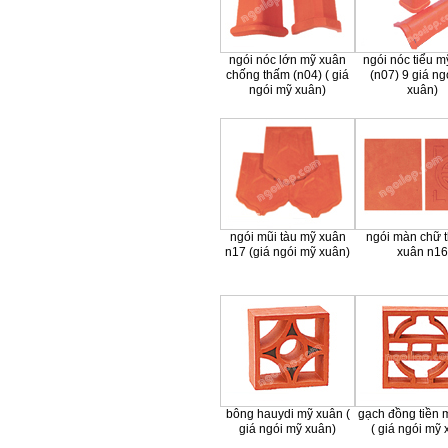
ngói nóc lớn mỹ xuân
ngói nóc tiểu m
chống thấm (n04) ( giá
(n07) 9 giá ng
ngói mỹ xuân)
xuân)
ngói mũi tàu mỹ xuân
ngói màn chữ 
n17 (giá ngói mỹ xuân)
xuân n16
bông hauydi mỹ xuân (
gạch đồng tiền 
giá ngói mỹ xuân)
( giá ngói mỹ 