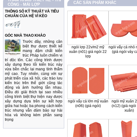
CÁC SẢN PHẨM KHÁC
CÔNG - MÁI LỢP
THÔNG SỐ KỸ THUẬT VÀ TIÊU
CHUẨN CỦA HỆ VÌ KÈO
GÓC NHÀ THAO KHẢO
Trước đây, những căn
biệt thự được thiết kế
ngói lợp 22v/m2 mỹ
ngói vẩy cá nhỏ
mang đậm chất kiến
xuân (n01) giá ngói 22
(giá ngói vảy c
trúc Pháp luôn chiếm vị
lợp
trí độc tôn. Các công trình được
xây dựng theo lối kiến trúc này
vừa bền chắc lại mang tính thẩm
mỹ cao. Tuy nhiên, cùng với sự
phát triển của xã hội, các trào lưu
kiến trúc trên thế giới cũng tác
động và ảnh hưởng lẫn nhau.
Điều đó giải thích tại sao nhiều
công trình biệt thự hiện nay được
xây dựng dựa trên sự kết hợp
ngói vẩy cá lớn mỹ xuân
ngói mỹ xuân 
giữa hai hoặc ba phong cách kiến
(n06) (giá ngói)
(n12) (giá ngói
trúc nhưng vẫn đảm bảo sự hài
xuân)
hòa và không kém phần sang
trọng