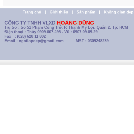
Trang chủ
|
Giới thiệu
|
Sản phẩm
|
Không gian đẹp
HOÀNG DŨNG
CÔNG TY TNHH VLXD
Trụ Sở : Số 51 Phạm Công Trứ, P. Thạnh Mỹ Lợi, Quận 2, Tp: HCM
Điện thoại : Thủy 0909.007.495 - Vũ : 0907.09.09.29
Fax : (028) 628 11 802
Email : ngoilopdep@gmail.com
MST : 0309248239