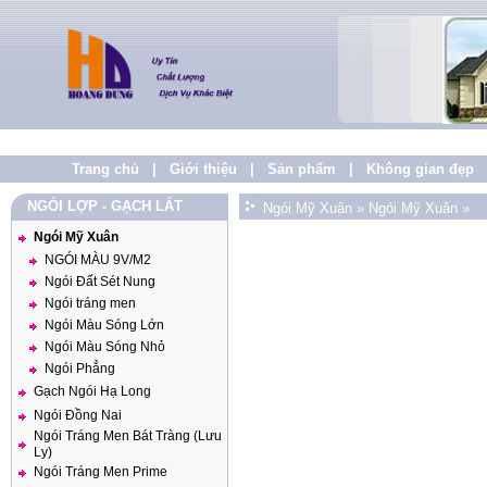
Trang chủ
|
Giới thiệu
|
Sản phẩm
|
Không gian đẹp
NGÓI LỢP - GẠCH LÁT
Ngói Mỹ Xuân
»
Ngói Mỹ Xuân
»
Ngói Mỹ Xuân
NGÓI MÀU 9V/M2
Ngói Đất Sét Nung
Ngói tráng men
Ngói Màu Sóng Lớn
Ngói Màu Sóng Nhỏ
Ngói Phẳng
Gạch Ngói Hạ Long
Ngói Đồng Nai
Ngói Tráng Men Bát Tràng (Lưu
Ly)
Ngói Tráng Men Prime