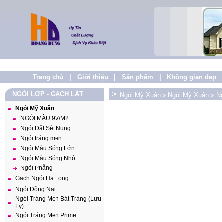
Trang chủ
|
Giới thiệu
|
Sản phẩm
|
Không gian đẹp
NGÓI LỢP - GẠCH LÁT
Ngói Mỹ Xuân
»
Ngói Mỹ Xuân
»
N
Ngói Mỹ Xuân
NGÓI MÀU 9V/M2
Ngói Đất Sét Nung
Ngói tráng men
Ngói Màu Sóng Lớn
Ngói Màu Sóng Nhỏ
Ngói Phẳng
Gạch Ngói Hạ Long
Ngói Đồng Nai
Ngói Tráng Men Bát Tràng (Lưu
Ly)
Ngói Tráng Men Prime