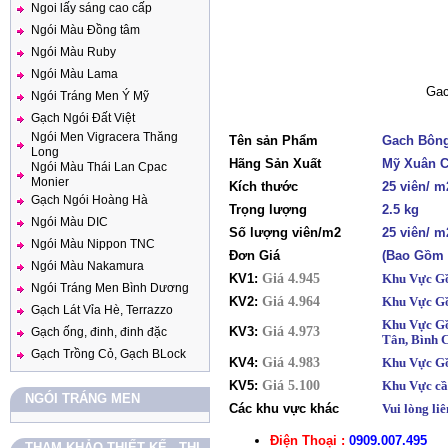
Ngoi lấy sáng cao cấp
Ngói Màu Đồng tâm
Ngói Màu Ruby
Ngói Màu Lama
Gac
Ngói Tráng Men Ý Mỹ
Gạch Ngói Đất Việt
Ngói Men Vigracera Thăng
Tên sản Phẩm
Gach Bông
Long
Hãng Sản Xuất
Mỹ Xuân 
Ngói Màu Thái Lan Cpac
Monier
Kích thước
25 viên/ m
Gạch Ngói Hoàng Hà
Trọng lượng
2.5 kg
Ngói Màu DIC
Số lượng viên/m2
25 viên/ 
Ngói Màu Nippon TNC
Đơn Giá
(Bao Gồm 
Ngói Màu Nakamura
KV1:
Giá 4.945
Khu Vực Gồ
Ngói Tráng Men Bình Dương
KV2:
Giá 4.964
Khu Vực Gồ
Gạch Lát Vỉa Hè, Terrazzo
Khu Vực Gồ
KV3:
Giá 4.973
Gạch ống, đinh, đinh đặc
Tân, Bình 
Gạch Trồng Cỏ, Gạch BLock
KV4:
Giá 4.983
Khu Vực Gồ
KV5:
Giá 5.100
Khu Vực cầ
NGÓI TRÁNG MEN
Các khu vực khác
Vui lòng liê
Điện Thoại :
0909.007.495
THAM KHẢO THIẾT KẾ - THI