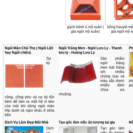
gạch bánh ú mỹ xuân (
bông hauydi mỹ
giá ngói mỹ xuân)
giá ngói mỹ 
Ngói Màn Chũ Thọ ( Ngói Liệt
Ngói Tráng Men - Ngói Lưu Ly - Thanh
Ph
hay Ngói chiếu)
lưu ly - Hoàng Lưu Ly
Sự
Sản phẩm
kỳ
ngói tráng
men bát tràng
với nhiều
chủng loại và
màu sắc được
ph
nhiều đình
gi
chùa ưa
chuộng.
công, công phu và cự kỳ tốn
kém để làm ra một hệ vì kèo
của mái khi dùng ngói màn
lớp dưới và ngoi khác ở phía
trên
Dịch Vụ Làm Đẹp Mái Nhà
Tạo góc làm việc ấn tượng tại gia
Nê
Dịch
Tạo góc làm
vụ
việc ấn tượng