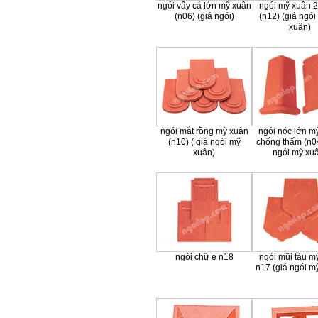
ngói vẩy cá lớn mỹ xuân
ngói mỹ xuân 
(n06) (giá ngói)
(n12) (giá ngói
xuân)
ngói mắt rồng mỹ xuân
ngói nóc lớn m
(n10) ( giá ngói mỹ
chống thấm (n04
xuân)
ngói mỹ xu
ngói chữ e n18
ngói mũi tàu m
n17 (giá ngói m