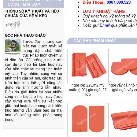
Điện Thoại :
0907.090.929
CÔNG - MÁI LỢP
THÔNG SỐ KỸ THUẬT VÀ TIÊU
LƯU Ý KHI ĐẶT HÀNG
:
CHUẨN CỦA HỆ VÌ KÈO
Quý khách coi kỹ thông số kỹ 
Nếu cần quý khách hàng có thể
Hoặc gừi
Email
qua phần liên 
GÓC NHÀ THAO KHẢO
CÁC SẢN PHẨM KHÁC
Trước đây, những căn
biệt thự được thiết kế
mang đậm chất kiến
trúc Pháp luôn chiếm vị
trí độc tôn. Các công trình được
xây dựng theo lối kiến trúc này
vừa bền chắc lại mang tính thẩm
mỹ cao. Tuy nhiên, cùng với sự
phát triển của xã hội, các trào lưu
kiến trúc trên thế giới cũng tác
ngói lợp 22v/m2 mỹ
ngói vẩy cá nhỏ
động và ảnh hưởng lẫn nhau.
xuân (n01) giá ngói 22
(giá ngói vảy c
Điều đó giải thích tại sao nhiều
lợp
công trình biệt thự hiện nay được
xây dựng dựa trên sự kết hợp
giữa hai hoặc ba phong cách kiến
trúc nhưng vẫn đảm bảo sự hài
hòa và không kém phần sang
trọng