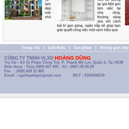
làm
tại gia Một góc
đẹp
làm việc tại
mái
nhà rộng,
nhà
thoáng, sáng
sủa với cách
bài trí gọn gàng, ngăn nắp sẽ giúp bạn
giải quyết công việc một cách hiệu quả
Trang chủ
|
Giới thiệu
|
Sản phẩm
|
Không gian đẹp
HOÀNG DŨNG
CÔNG TY TNHH VLXD
Trụ Sở : Số 51 Phạm Công Trứ, P. Thạnh Mỹ Lợi, Quận 2, Tp: HCM
Điện thoại : Thủy 0909.007.495 - Vũ : 0907.09.09.29
Fax : (028) 628 11 802
Email : ngoilopdep@gmail.com
MST : 0309248239