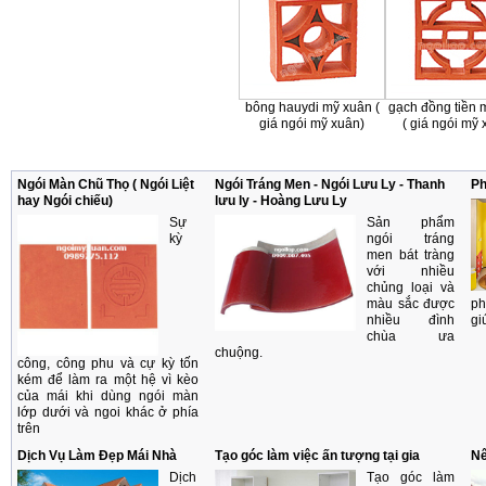
bông hauydi mỹ xuân (
gạch đồng tiền 
giá ngói mỹ xuân)
( giá ngói mỹ 
Ngói Màn Chũ Thọ ( Ngói Liệt
Ngói Tráng Men - Ngói Lưu Ly - Thanh
Ph
hay Ngói chiếu)
lưu ly - Hoàng Lưu Ly
Sự
Sản phẩm
kỳ
ngói tráng
men bát tràng
với nhiều
chủng loại và
màu sắc được
ph
nhiều đình
gi
chùa ưa
chuộng.
công, công phu và cự kỳ tốn
kém để làm ra một hệ vì kèo
của mái khi dùng ngói màn
lớp dưới và ngoi khác ở phía
trên
Dịch Vụ Làm Đẹp Mái Nhà
Tạo góc làm việc ấn tượng tại gia
Nê
Dịch
Tạo góc làm