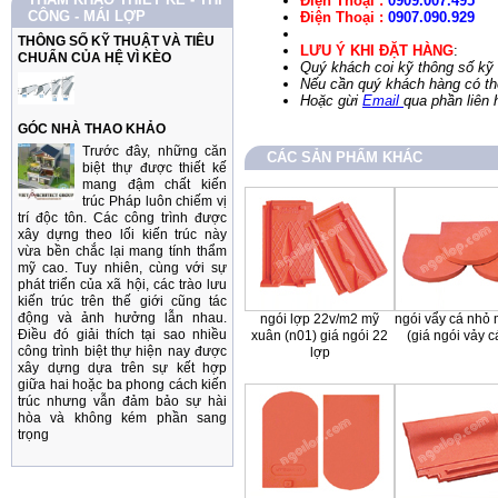
Điện Thoại :
0909.007.495
CÔNG - MÁI LỢP
Điện Thoại :
0907.090.929
THÔNG SỐ KỸ THUẬT VÀ TIÊU
LƯU Ý KHI ĐẶT HÀNG
:
CHUẨN CỦA HỆ VÌ KÈO
Quý khách coi kỹ thông số kỹ 
Nếu cần quý khách hàng có thể
Hoặc gừi
Email
qua phần liên 
GÓC NHÀ THAO KHẢO
Trước đây, những căn
CÁC SẢN PHẨM KHÁC
biệt thự được thiết kế
mang đậm chất kiến
trúc Pháp luôn chiếm vị
trí độc tôn. Các công trình được
xây dựng theo lối kiến trúc này
vừa bền chắc lại mang tính thẩm
mỹ cao. Tuy nhiên, cùng với sự
phát triển của xã hội, các trào lưu
kiến trúc trên thế giới cũng tác
động và ảnh hưởng lẫn nhau.
ngói lợp 22v/m2 mỹ
ngói vẩy cá nhỏ
Điều đó giải thích tại sao nhiều
xuân (n01) giá ngói 22
(giá ngói vảy c
công trình biệt thự hiện nay được
lợp
xây dựng dựa trên sự kết hợp
giữa hai hoặc ba phong cách kiến
trúc nhưng vẫn đảm bảo sự hài
hòa và không kém phần sang
trọng