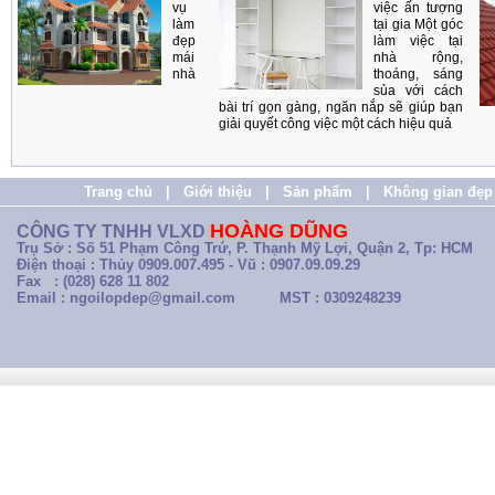
vụ
việc ấn tượng
làm
tại gia Một góc
đẹp
làm việc tại
mái
nhà rộng,
nhà
thoáng, sáng
sủa với cách
bài trí gọn gàng, ngăn nắp sẽ giúp bạn
giải quyết công việc một cách hiệu quả
Trang chủ
|
Giới thiệu
|
Sản phẩm
|
Không gian đẹp
HOÀNG DŨNG
CÔNG TY TNHH VLXD
Trụ Sở : Số 51 Phạm Công Trứ, P. Thạnh Mỹ Lợi, Quận 2, Tp: HCM
Điện thoại : Thủy 0909.007.495 - Vũ : 0907.09.09.29
Fax : (028) 628 11 802
Email : ngoilopdep@gmail.com
MST : 0309248239