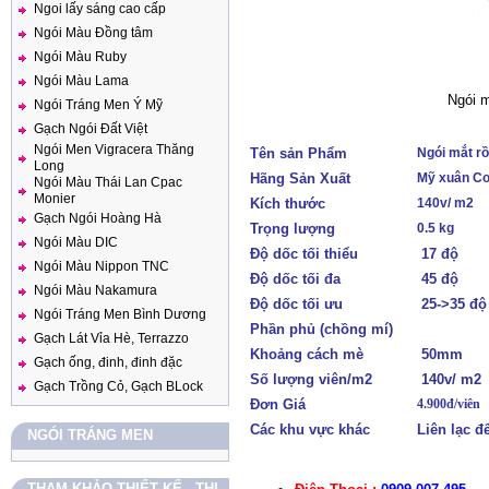
Ngoi lấy sáng cao cấp
Ngói Màu Đồng tâm
Ngói Màu Ruby
Ngói Màu Lama
Ngói m
Ngói Tráng Men Ý Mỹ
Gạch Ngói Đất Việt
Ngói Men Vigracera Thăng
Tên sản Phẩm
Ngói mắt r
Long
Hãng Sản Xuất
Mỹ xuân C
Ngói Màu Thái Lan Cpac
Monier
Kích thước
140v/ m2
Gạch Ngói Hoàng Hà
Trọng lượng
0.5 kg
Ngói Màu DIC
Độ dốc tối thiểu
17 độ
Ngói Màu Nippon TNC
Độ dốc tối đa
45 độ
Ngói Màu Nakamura
Độ dốc tối ưu
25->35 độ
Ngói Tráng Men Bình Dương
Phần phủ (chồng mí)
Gạch Lát Vỉa Hè, Terrazzo
Khoảng cách mè
50mm
Gạch ống, đinh, đinh đặc
Số lượng viên/m2
140v/ m2
Gạch Trồng Cỏ, Gạch BLock
Đơn Giá
4.900đ/viên
Các khu vực khác
Liên lạc đ
NGÓI TRÁNG MEN
THAM KHẢO THIẾT KẾ - THI