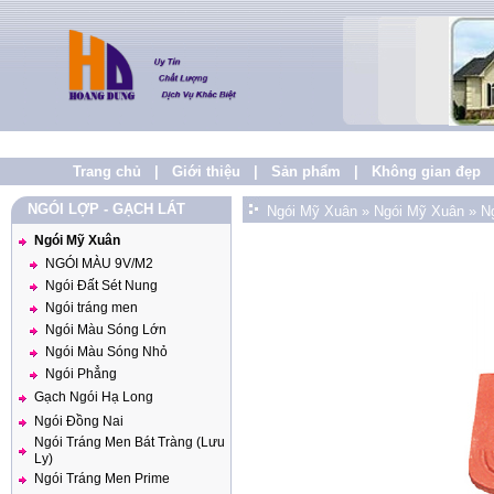
Trang chủ
|
Giới thiệu
|
Sản phẩm
|
Không gian đẹp
NGÓI LỢP - GẠCH LÁT
Ngói Mỹ Xuân
»
Ngói Mỹ Xuân
»
N
Ngói Mỹ Xuân
NGÓI MÀU 9V/M2
Ngói Đất Sét Nung
Ngói tráng men
Ngói Màu Sóng Lớn
Ngói Màu Sóng Nhỏ
Ngói Phẳng
Gạch Ngói Hạ Long
Ngói Đồng Nai
Ngói Tráng Men Bát Tràng (Lưu
Ly)
Ngói Tráng Men Prime